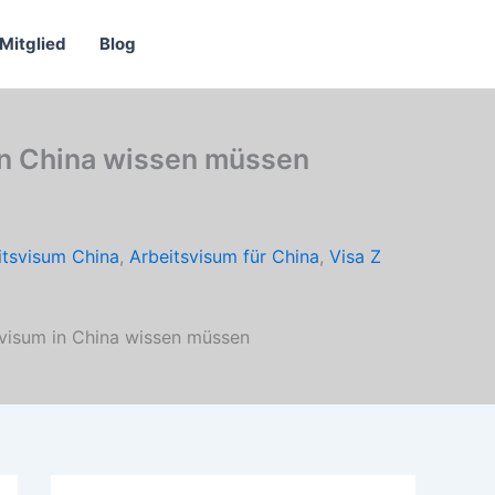
Mitglied
Blog
 in China wissen müssen
itsvisum China
,
Arbeitsvisum für China
,
Visa Z
tsvisum in China wissen müssen