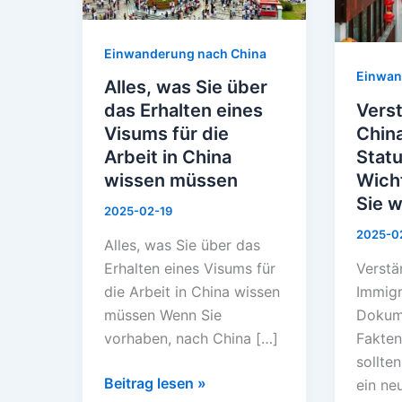
Erhalten
Dokum
eines
Wichti
Einwanderung nach China
Visums
Fakten
Einwan
Alles, was Sie über
für
die
Vers
das Erhalten eines
die
Sie
Chin
Visums für die
Arbeit
wisse
Stat
Arbeit in China
in
sollte
Wicht
wissen müssen
China
Sie w
wissen
2025-02-19
müssen
2025-0
Alles, was Sie über das
Verstä
Erhalten eines Visums für
Immigr
die Arbeit in China wissen
Dokum
müssen Wenn Sie
Fakten
vorhaben, nach China […]
sollte
Beitrag lesen »
ein ne