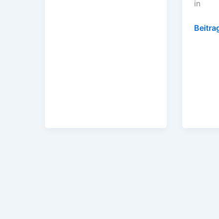
in
Beitra