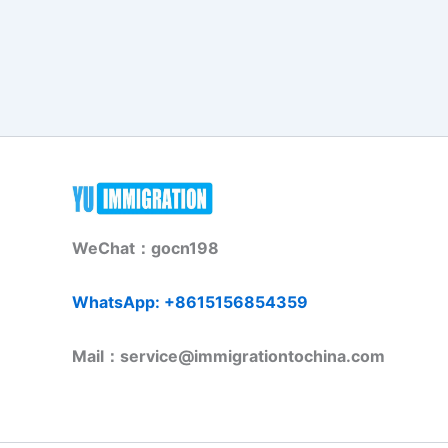
WeChat：gocn198
WhatsApp: +8615156854359
Mail：service@immigrationtochina.com