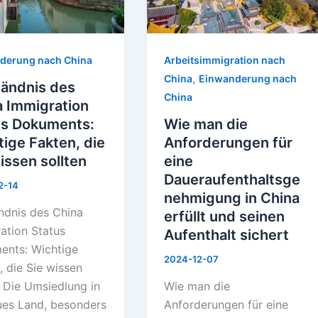
ents:
eine
ge
Daueraufenthaltsgenehmig
,
in
derung nach China
Arbeitsimmigration nach
China
,
China
Einwanderung nach
tändnis des
erfüllt
China
a Immigration
n
und
us Dokuments:
Wie man die
n
seinen
ige Fakten, die
Anforderungen für
Aufenthalt
issen sollten
eine
sichert
Daueraufenthaltsge
2-14
nehmigung in China
ndnis des China
erfüllt und seinen
ation Status
Aufenthalt sichert
ents: Wichtige
2024-12-07
, die Sie wissen
n Die Umsiedlung in
Wie man die
ues Land, besonders
Anforderungen für eine