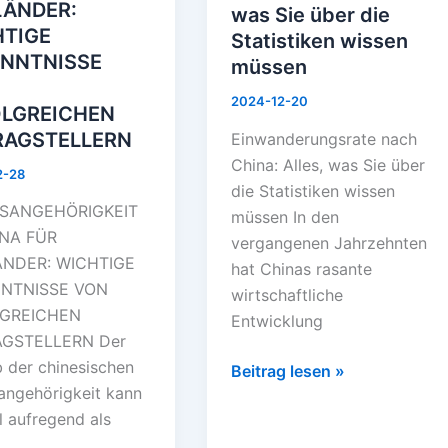
LÄNDER:
was Sie über die
HTIGE
Statistiken wissen
ENNTNISSE
müssen
2024-12-20
OLGREICHEN
RAGSTELLERN
Einwanderungsrate nach
China: Alles, was Sie über
2-28
die Statistiken wissen
SANGEHÖRIGKEIT
müssen In den
INA FÜR
vergangenen Jahrzehnten
NDER: WICHTIGE
hat Chinas rasante
NTNISSE VON
wirtschaftliche
LGREICHEN
Entwicklung
GSTELLERN Der
 der chinesischen
Beitrag lesen »
angehörigkeit kann
 aufregend als