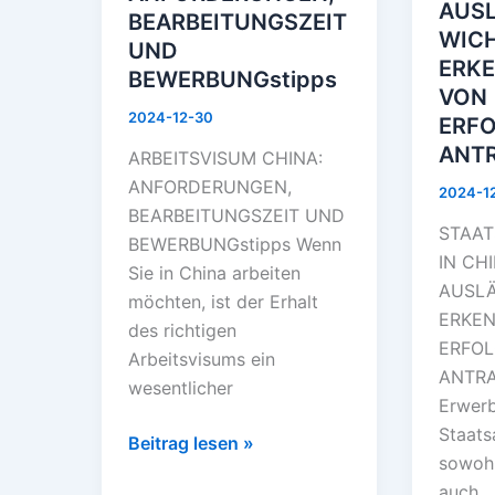
AUS
BEARBEITUNGSZEIT
WIC
UND
ERK
BEWERBUNGstipps
VON
2024-12-30
ERF
ANT
ARBEITSVISUM CHINA:
ANFORDERUNGEN,
2024-1
BEARBEITUNGSZEIT UND
STAAT
BEWERBUNGstipps Wenn
IN CH
Sie in China arbeiten
AUSLÄ
möchten, ist der Erhalt
ERKEN
des richtigen
ERFO
Arbeitsvisums ein
ANTRA
wesentlicher
Erwerb
Staats
Beitrag lesen »
sowohl
auch