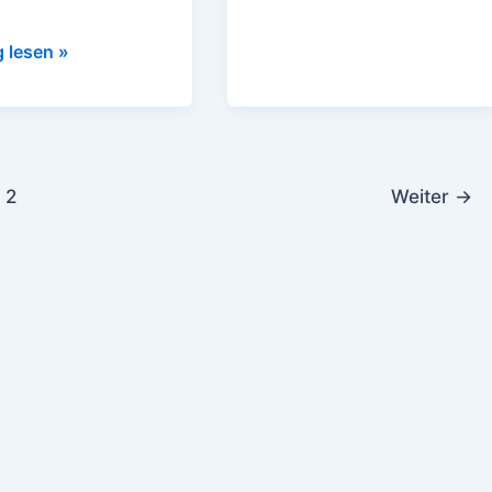
g lesen »
2
Weiter
→