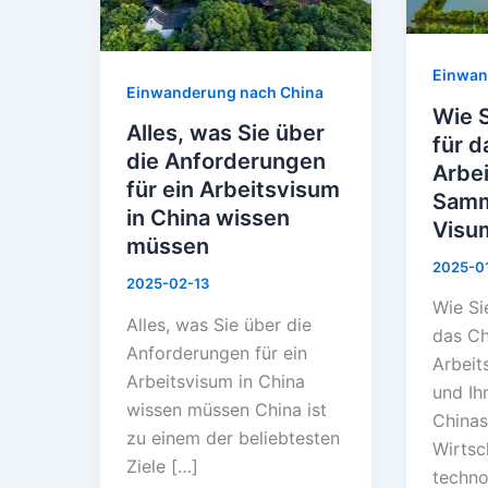
Anforderungen
das
für
Chine
Einwan
ein
Arbeit
Einwanderung nach China
Arbeitsvisum
Samme
Wie 
Alles, was Sie über
in
und
für d
die Anforderungen
China
Ihr
Arbe
für ein Arbeitsvisum
wissen
Z-
Samm
in China wissen
müssen
Visum
Visu
müssen
Sicher
2025-0
2025-02-13
Wie Si
Alles, was Sie über die
das Ch
Anforderungen für ein
Arbei
Arbeitsvisum in China
und Ih
wissen müssen China ist
China
zu einem der beliebtesten
Wirtsc
Ziele […]
techno