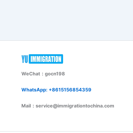
WeChat：gocn198
WhatsApp: +8615156854359
Mail：service@immigrationtochina.com