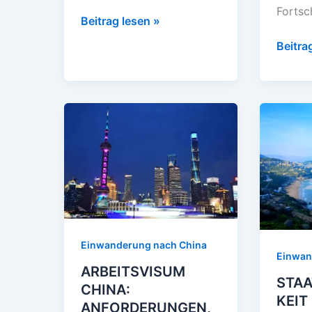
Fortsc
Beitrag lesen »
Beitra
ARBEITSVISUM
STAAT
CHINA:
IN
ANFORDERUNGEN,
CHIN
BEARBEITUNGSZEIT
FÜR
UND
AUSL
BEWERBUNGstipps
WICHT
ERKEN
VON
Einwanderung nach China
ERFOL
Einwan
ARBEITSVISUM
ANTR
STA
CHINA:
KEIT
ANFORDERUNGEN,