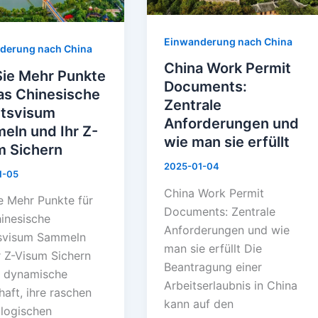
Anforderungen
sische
und
Einwanderung nach China
derung nach China
svisum
wie
China Work Permit
ln
man
Sie Mehr Punkte
Documents:
sie
as Chinesische
Zentrale
erfüllt
itsvisum
Anforderungen und
eln und Ihr Z-
wie man sie erfüllt
m Sichern
n
2025-01-04
1-05
China Work Permit
e Mehr Punkte für
Documents: Zentrale
inesische
Anforderungen und wie
tsvisum Sammeln
man sie erfüllt Die
r Z-Visum Sichern
Beantragung einer
s dynamische
Arbeitserlaubnis in China
haft, ihre raschen
kann auf den
logischen