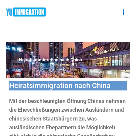
Zum
Inhalt
springen
Heiratsimmigration nach China
Heiratsimmigration nach China
Mit der beschleunigten Öffnung Chinas nehmen
die Eheschließungen zwischen Ausländern und
chinesischen Staatsbürgern zu, was
ausländischen Ehepartnern die Möglichkeit