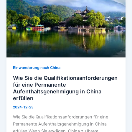
für
eine
Permanente
Aufenthaltsgenehmigung
in
China
erfüllen
Einwanderung nach China
Wie Sie die Qualifikationsanforderungen
für eine Permanente
Aufenthaltsgenehmigung in China
erfüllen
2024-12-23
Wie Sie die Qualifikationsanforderungen für eine
Permanente Aufenthaltsgenehmigung in China
erfüllen Wenn Sie erwägen, China zu Ihrem