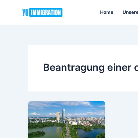
Zum
Inhalt
Home
Unsere
springen
Beantragung einer 
Wie
man
die
Dauerhafte
Aufenthaltserlaubnis