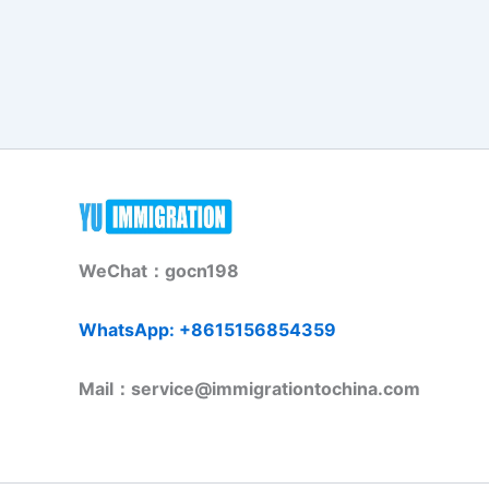
WeChat：gocn198
WhatsApp: +8615156854359
Mail：service@immigrationtochina.com