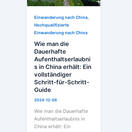
in
China
,
Einwanderung nach China
erhält:
Hochqualifizierte
Ein
Einwanderung nach China
vollständiger
Wie man die
Schritt-
Dauerhafte
für-
Aufenthaltserlaubni
Schritt-
s in China erhält: Ein
Guide
vollständiger
Schritt-für-Schritt-
Guide
2024-12-06
Wie man die Dauerhafte
Aufenthaltserlaubnis in
China erhält: Ein