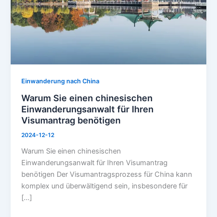
Einwanderungsanwalt
für
Ihren
Visumantrag
benötigen
Einwanderung nach China
Warum Sie einen chinesischen
Einwanderungsanwalt für Ihren
Visumantrag benötigen
2024-12-12
Warum Sie einen chinesischen
Einwanderungsanwalt für Ihren Visumantrag
benötigen Der Visumantragsprozess für China kann
komplex und überwältigend sein, insbesondere für
[…]