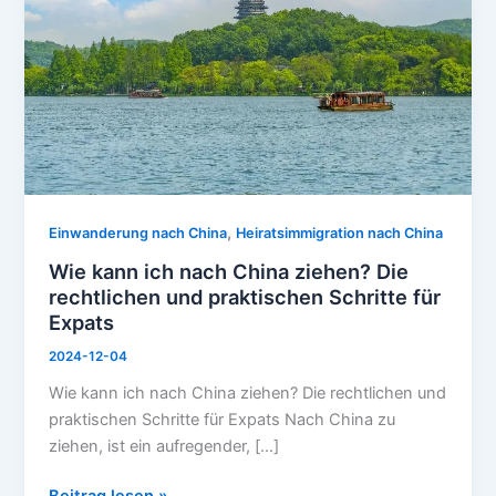
China
ziehen?
Die
rechtlichen
und
praktischen
Schritte
für
Expats
,
Einwanderung nach China
Heiratsimmigration nach China
Wie kann ich nach China ziehen? Die
rechtlichen und praktischen Schritte für
Expats
2024-12-04
Wie kann ich nach China ziehen? Die rechtlichen und
praktischen Schritte für Expats Nach China zu
ziehen, ist ein aufregender, […]