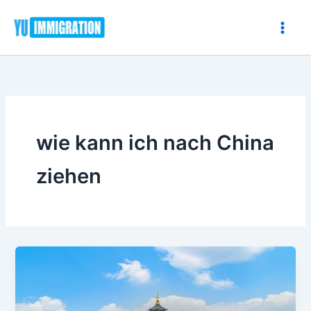
Zum
Inhalt
springen
wie kann ich nach China
ziehen
Wie
kann
ich
nach