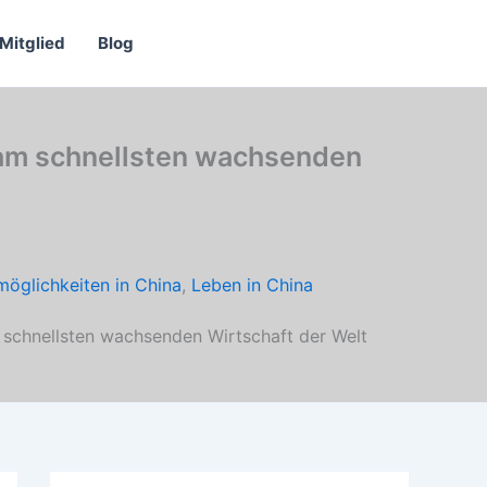
Mitglied
Blog
 am schnellsten wachsenden
möglichkeiten in China
,
Leben in China
 schnellsten wachsenden Wirtschaft der Welt