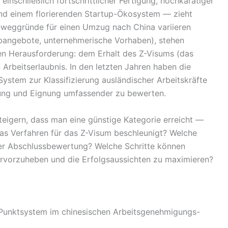
nschließlich fortschrittlicher Fertigung, hochkarätiger
 einem florierenden Startup-Ökosystem — zieht
Beweggründe für einen Umzug nach China variieren
Jobangebote, unternehmerische Vorhaben), stehen
en Herausforderung: dem Erhalt des Z-Visums (das
rbeitserlaubnis. In den letzten Jahren haben die
ystem zur Klassifizierung ausländischer Arbeitskräfte
hrung und Eignung umfassender zu bewerten.
eigern, dass man eine günstige Kategorie erreicht —
as Verfahren für das Z-Visum beschleunigt? Welche
er Abschlussbewertung? Welche Schritte können
ervorzuheben und die Erfolgsaussichten zu maximieren?
as Punktsystem im chinesischen Arbeitsgenehmigungs-