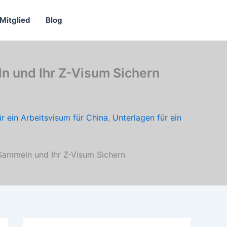
Mitglied
Blog
n und Ihr Z-Visum Sichern
r ein Arbeitsvisum für China
,
Unterlagen für ein
Sammeln und Ihr Z-Visum Sichern